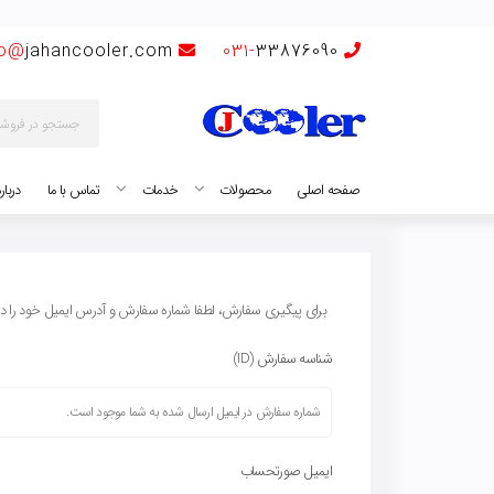
fo@
jahancooler.com
031-
33876090
صفحه اصلی
محصولات
خدمات
تماس با ما
دربار
برای پیگیری سفارش، لطفا شماره سفارش و آدرس ایمیل خود را در کا
شناسه سفارش (ID)
ایمیل صورتحساب