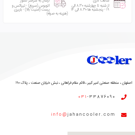
ساعات کاری
ارسال به سراسر کشور
از شنبه تا چهارشنبه 8.30 الی
اتوبوس (سریع) - تیپاکس و
19 - پنجشنبه ها 8.30 الی 14
پست (امنیت بالا) - باربری
(هزینه به صرفه)
اصفهان ، منطقه صنعتی امیر کبیر ، قائم مقام فراهانی ، نبش خیابان صنعت ، پلاک 190
031
-33876090
info@
jahancooler.com