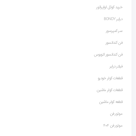
خرید کوئل اواپراتور
درایر BONDY
سر کمپرسور
فن کندانسور
فن کندانسور اتوبوس
فیلتر درایر
قطعات کولر خودرو
قطعات کولر ماشین
قطعه کولر ماشین
موتور فن
موتور فن 404