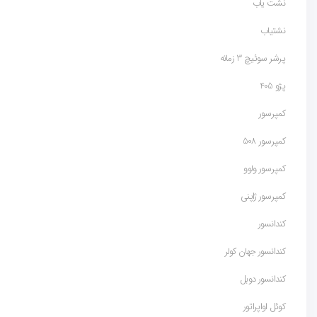
نشت یاب
نشتیاب
پرشر سوئیچ 3 زمانه
پژو 405
کمپرسور
کمپرسور 508
کمپرسور ولوو
کمپرسور ژاپنی
کندانسور
کندانسور جهان کولر
کندانسور دوبل
کوئل اواپراتور