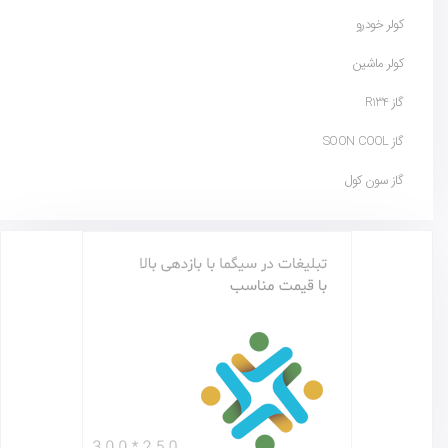
کولر خودرو
کولر ماشین
گاز R134
گاز SOON COOL
گاز سون کول