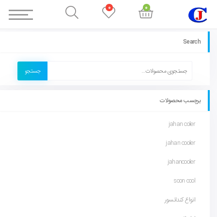
0
0
Search
جستجو
برچسب محصولات
jahan coler
jahan cooler
jahancooler
soon cool
انواع کندانسور