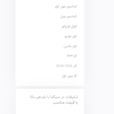
کندانسور جهان کولر
کندانسور دوبل
کوئل اواپراتور
کولر خودرو
کولر ماشین
گاز R134
گاز SOON COOL
گاز سون کول