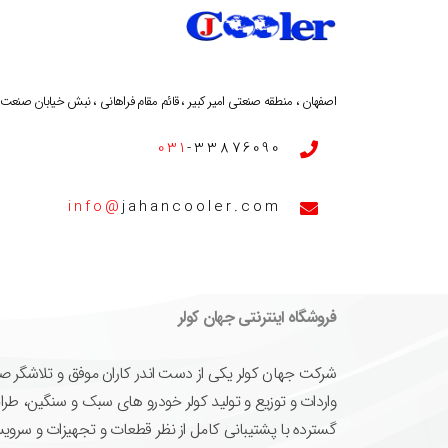
اصفهان ، منطقه صنعتی امیر کبیر ، قائم مقام فراهانی ، نبش خیابان صنعت ، پ
031
-33876090
info@
jahancooler.com
فروشگاه اینترنتی جهان کولر
واردات و توزیع و تولید کولر خودرو های سبک و سنگین، طرا
گسترده با پشتیبانی کامل از نظر قطعات و تجهیزات و سرویس ه