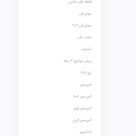
قطعه کولر ماشین
موتور فن
موتور فن 404
نشت یاب
نشتیاب
پرشر سوئیچ 3 زمانه
پژو 405
کمپرسور
کمپرسور 508
کمپرسور ولوو
کمپرسور ژاپنی
کندانسور