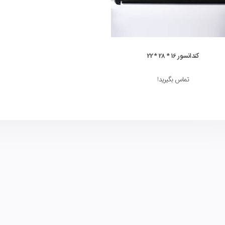
کندانسور 16 * 28 * 22
تماس بگیرید!