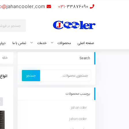
fo@
jahancooler.com
031-
33876090
صفحه اصلی
محصولات
خدمات
تماس با ما
دربار
خانه
Search
جستجو
انواع
برچسب محصولات
jahan coler
jahan cooler