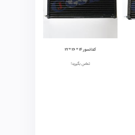
کندانسور 14 * 26 * 22
تماس بگیرید!