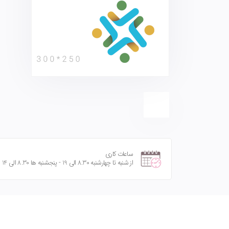
ساعات کاری
از شنبه تا چهارشنبه 8.30 الی 19 - پنجشنبه ها 8.30 الی 14