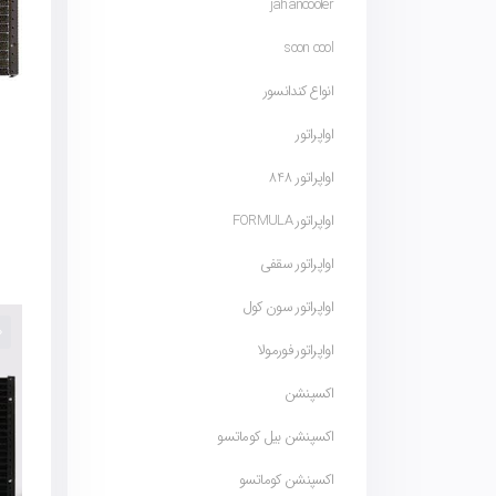
jahancooler
soon cool
انواع کندانسور
اواپراتور
اواپراتور 848
اواپراتور FORMULA
اواپراتور سقفی
اواپراتور سون کول
اواپراتور فورمولا
اکسپنشن
اکسپنشن بیل کوماتسو
اکسپنشن کوماتسو