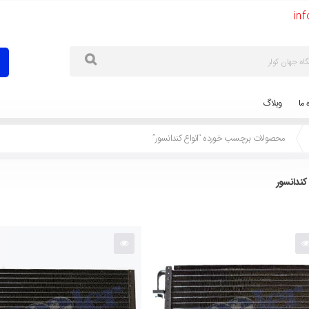
in
ه ما
وبلاگ
محصولات برچسب خورده “انواع کندانسور”
 کندانسور