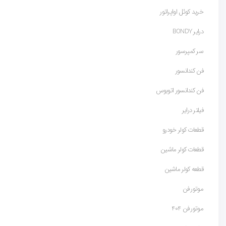
خرید کوئل اواپراتور
درایر BONDY
سر کمپرسور
فن کندانسور
فن کندانسور اتوبوس
فیلتر درایر
قطعات کولر خودرو
قطعات کولر ماشین
قطعه کولر ماشین
موتور فن
موتور فن 404