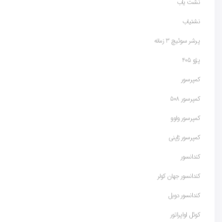
نشت یاب
نشتیاب
پرشر سوئیچ 3 زمانه
پژو 405
کمپرسور
کمپرسور 508
کمپرسور ولوو
کمپرسور ژاپنی
کندانسور
کندانسور جهان کولر
کندانسور دوبل
کوئل اواپراتور