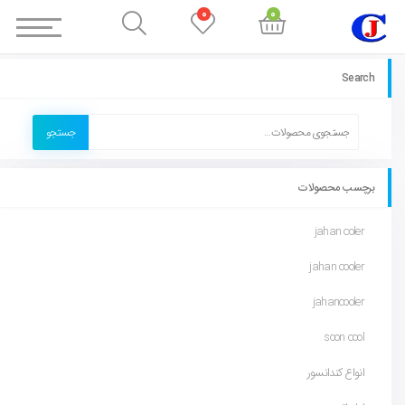
0
0
Search
جستجو
برچسب محصولات
jahan coler
jahan cooler
jahancooler
soon cool
انواع کندانسور