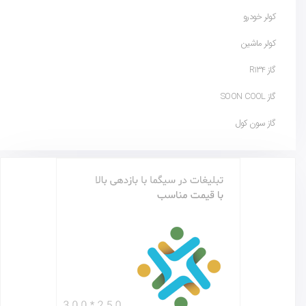
کولر خودرو
کولر ماشین
گاز R134
گاز SOON COOL
گاز سون کول