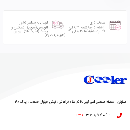
ساعات کاری
ارسال به سراسر کشور
از شنبه تا چهارشنبه 8.30 الی
اتوبوس (سریع) - تیپاکس و
19 - پنجشنبه ها 8.30 الی 14
پست (امنیت بالا) - باربری
(هزینه به صرفه)
اصفهان ، منطقه صنعتی امیر کبیر ، قائم مقام فراهانی ، نبش خیابان صنعت ، پلاک 190
031
-33876090