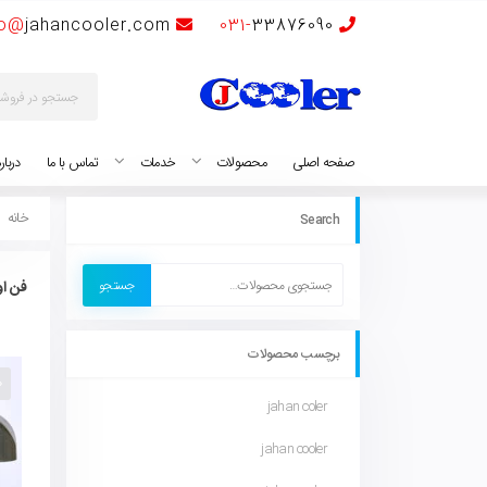
fo@
jahancooler.com
031-
33876090
صفحه اصلی
محصولات
خدمات
تماس با ما
دربار
خانه
Search
جستجو
فن او
برچسب محصولات
jahan coler
jahan cooler