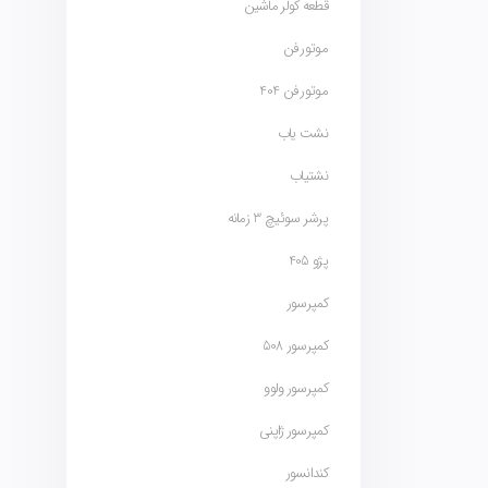
قطعه کولر ماشین
موتور فن
موتور فن 404
نشت یاب
نشتیاب
پرشر سوئیچ 3 زمانه
پژو 405
کمپرسور
کمپرسور 508
کمپرسور ولوو
کمپرسور ژاپنی
کندانسور