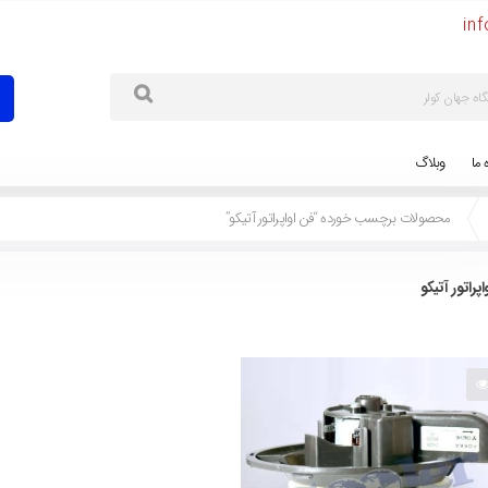
in
ه ما
وبلاگ
محصولات برچسب خورده “فن اواپراتور آتیکو”
اپراتور آتیکو