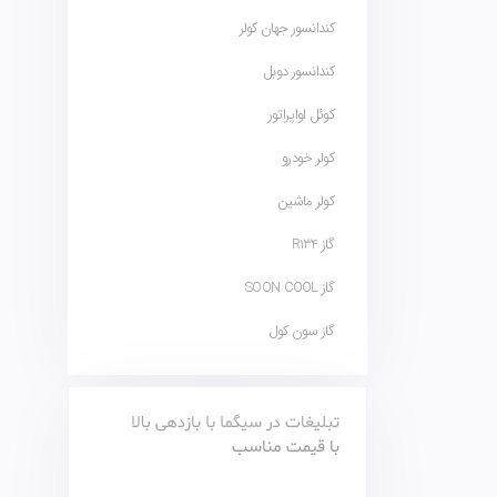
کندانسور جهان کولر
کندانسور دوبل
کوئل اواپراتور
کولر خودرو
کولر ماشین
گاز R134
گاز SOON COOL
گاز سون کول