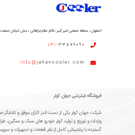
اصفهان ، منطقه صنعتی امیر کبیر ، قائم مقام فراهانی ، نبش خیابان صنعت ، پ
031
-33876090
info@
jahancooler.com
فروشگاه اینترنتی جهان کولر
واردات و توزیع و تولید کولر خودرو های سبک و سنگین، طرا
گسترده با پشتیبانی کامل از نظر قطعات و تجهیزات و سرویس ه