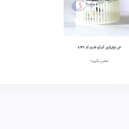
فن اواپراتور آتیکو قدیم کد 8929
تماس بگیرید!