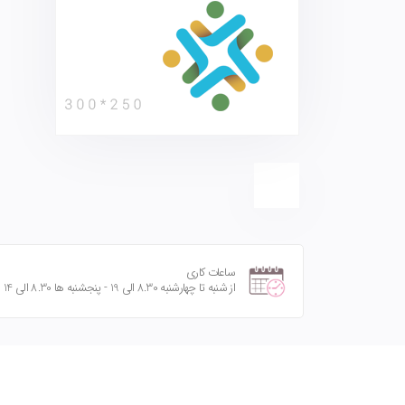
ساعات کاری
از شنبه تا چهارشنبه 8.30 الی 19 - پنجشنبه ها 8.30 الی 14