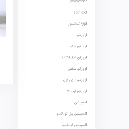
jahancooler
soon cool
انواع کندانسور
اواپراتور
اواپراتور 848
اواپراتور FORMULA
اواپراتور سقفی
اواپراتور سون کول
اواپراتور فورمولا
اکسپنشن
اکسپنشن بیل کوماتسو
اکسپنشن کوماتسو