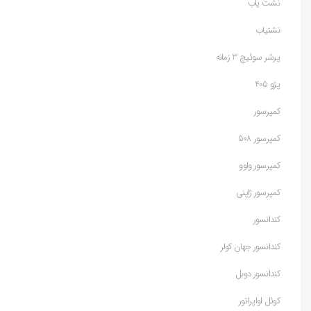
نشت یاب
نشتیاب
پرشر سوئیچ 3 زمانه
پژو 405
کمپرسور
کمپرسور 508
کمپرسور ولوو
کمپرسور ژاپنی
کندانسور
کندانسور جهان کولر
کندانسور دوبل
کوئل اواپراتور