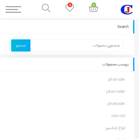
0
0
Search
جستجو
برچسب محصولات
jahan coler
jahan cooler
jahancooler
soon cool
انواع کندانسور