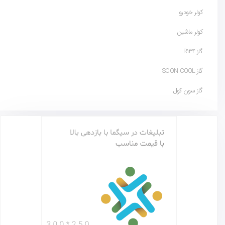
کولر خودرو
کولر ماشین
گاز R134
گاز SOON COOL
گاز سون کول