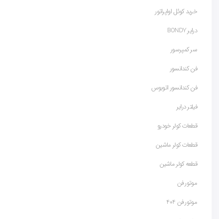
خرید کوئل اواپراتور
درایر BONDY
سر کمپرسور
فن کندانسور
فن کندانسور اتوبوس
فیلتر درایر
قطعات کولر خودرو
قطعات کولر ماشین
قطعه کولر ماشین
موتور فن
موتور فن 404