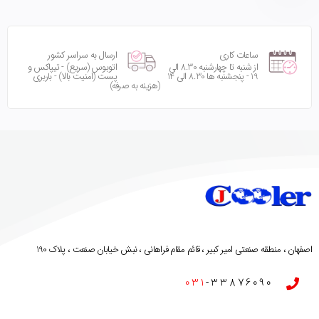
ساعات کاری
ارسال به سراسر کشور
از شنبه تا چهارشنبه 8.30 الی
اتوبوس (سریع) - تیپاکس و
19 - پنجشنبه ها 8.30 الی 14
پست (امنیت بالا) - باربری
(هزینه به صرفه)
اصفهان ، منطقه صنعتی امیر کبیر ، قائم مقام فراهانی ، نبش خیابان صنعت ، پلاک 190
031
-33876090