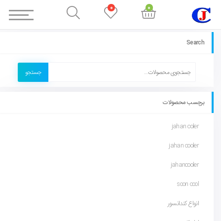
0
0
Search
جستجو
برچسب محصولات
jahan coler
jahan cooler
jahancooler
soon cool
انواع کندانسور