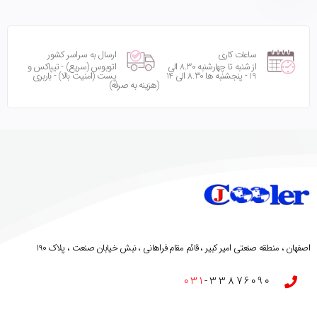
ساعات کاری
ارسال به سراسر کشور
از شنبه تا چهارشنبه 8.30 الی
اتوبوس (سریع) - تیپاکس و
19 - پنجشنبه ها 8.30 الی 14
پست (امنیت بالا) - باربری
(هزینه به صرفه)
اصفهان ، منطقه صنعتی امیر کبیر ، قائم مقام فراهانی ، نبش خیابان صنعت ، پلاک 190
031
-33876090