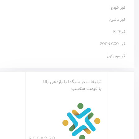
کولر خودرو
کولر ماشین
گاز R134
گاز SOON COOL
گاز سون کول