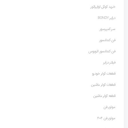
خرید کوئل اواپراتور
درایر BONDY
سر کمپرسور
فن کندانسور
فن کندانسور اتوبوس
فیلتر درایر
قطعات کولر خودرو
قطعات کولر ماشین
قطعه کولر ماشین
موتور فن
موتور فن 404