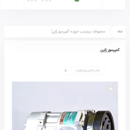
خانه
محصولات برچسب خورده “کمپرسور ژاپن”
کمپرسور ژاپن