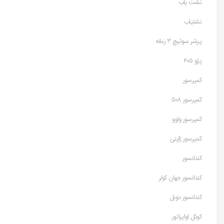
نشت یاب
نشتیاب
پرشر سوئیچ 3 زمانه
پژو 405
کمپرسور
کمپرسور 508
کمپرسور ولوو
کمپرسور ژاپنی
کندانسور
کندانسور جهان کولر
کندانسور دوبل
کوئل اواپراتور