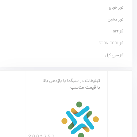
کولر خودرو
کولر ماشین
گاز R134
گاز SOON COOL
گاز سون کول