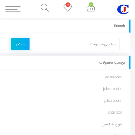
0
0
Search
جستجو
برچسب محصولات
jahan coler
jahan cooler
jahancooler
soon cool
انواع کندانسور