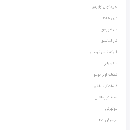
خرید کوئل اواپراتور
درایر BONDY
سر کمپرسور
فن کندانسور
فن کندانسور اتوبوس
فیلتر درایر
قطعات کولر خودرو
قطعات کولر ماشین
قطعه کولر ماشین
موتور فن
موتور فن 404