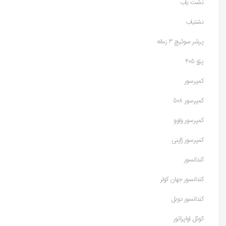
نشت یاب
نشتیاب
پرشر سوئیچ 3 زمانه
پژو 405
کمپرسور
کمپرسور 508
کمپرسور ولوو
کمپرسور ژاپنی
کندانسور
کندانسور جهان کولر
کندانسور دوبل
کوئل اواپراتور