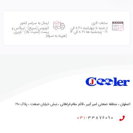
ساعات کاری
ارسال به سراسر کشور
از شنبه تا چهارشنبه 8.30 الی
اتوبوس (سریع) - تیپاکس و
19 - پنجشنبه ها 8.30 الی 14
پست (امنیت بالا) - باربری
(هزینه به صرفه)
اصفهان ، منطقه صنعتی امیر کبیر ، قائم مقام فراهانی ، نبش خیابان صنعت ، پلاک 190
031
-33876090