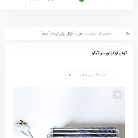
خانه
محصولات برچسب خورده “کوئل اواپراتور بنز آتیکو”
کوئل اواپراتور بنز آتیکو