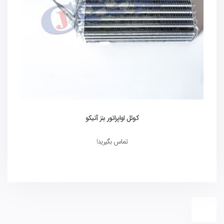
کوئل اواپراتور بنز آتیکو
تماس بگیرید!