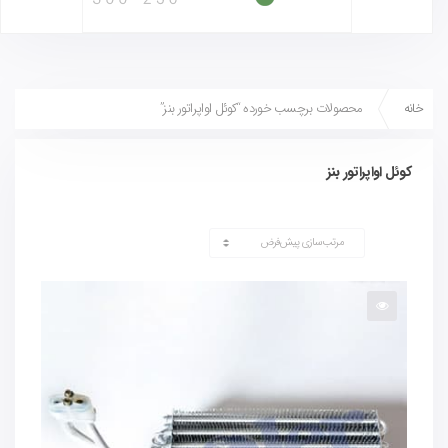
خانه
محصولات برچسب خورده “کوئل اواپراتور بنز”
کوئل اواپراتور بنز