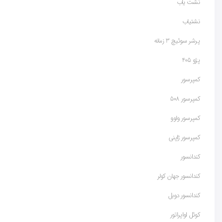
نشت یاب
نشتیاب
پرشر سوئیچ 3 زمانه
پژو 405
کمپرسور
کمپرسور 508
کمپرسور ولوو
کمپرسور ژاپنی
کندانسور
کندانسور جهان کولر
کندانسور دوبل
کوئل اواپراتور