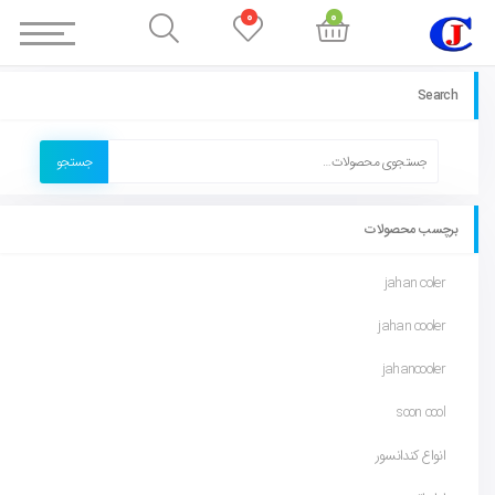
0
0
Search
جستجو
برچسب محصولات
jahan coler
jahan cooler
jahancooler
soon cool
انواع کندانسور