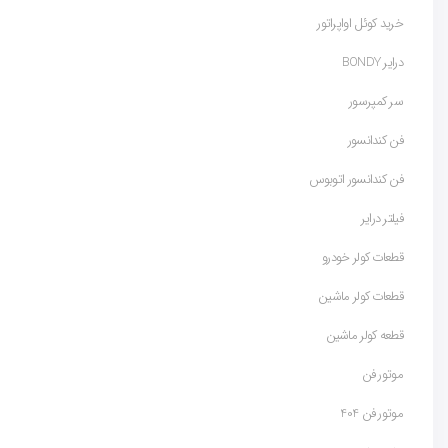
خرید کوئل اواپراتور
درایر BONDY
سر کمپرسور
فن کندانسور
فن کندانسور اتوبوس
فیلتر درایر
قطعات کولر خودرو
قطعات کولر ماشین
قطعه کولر ماشین
موتور فن
موتور فن 404