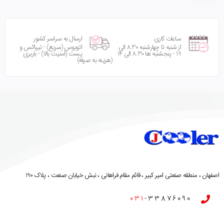
ساعات کاری
ارسال به سراسر کشور
از شنبه تا چهارشنبه 8.30 الی
اتوبوس (سریع) - تیپاکس و
19 - پنجشنبه ها 8.30 الی 14
پست (امنیت بالا) - باربری
(هزینه به صرفه)
اصفهان ، منطقه صنعتی امیر کبیر ، قائم مقام فراهانی ، نبش خیابان صنعت ، پلاک 190
031
-33876090