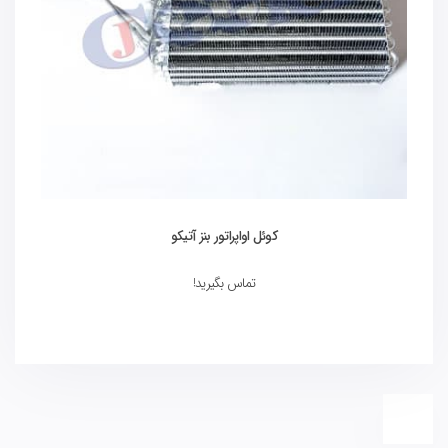
کوئل اواپراتور بنز آتیکو
تماس بگیرید!