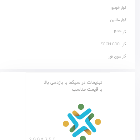
کولر خودرو
کولر ماشین
گاز R134
گاز SOON COOL
گاز سون کول