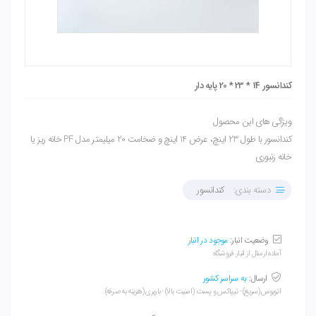
کندانسور 14 * 23 * 20 پایه دار
ویژگی های این محصول
کندانسور با طول 23 اینچ، عرض 14 اینچ و ضخامت 20 میلیمتر مدل PF خانه ریز یا
خانه زنبوری
دسته بندی:
کندانسور
وضعیت انبار:
موجود در انبار
آماده ارسال از انبار فروشگاه
ارسال:
به سراسر کشور
اتوبوس (سریع) - تیپاکس و پست (امنیت بالا) - باربری (هزینه به صرفه)