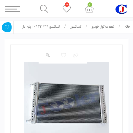
0
0
خانه
قطعات کولر خودرو
کندانسور
کندانسور 14 * 23 * 20 پایه دار