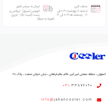
ساعات کاری
ارسال به سراسر کشور
از شنبه تا چهارشنبه 8.30 الی
اتوبوس (سریع) - تیپاکس و
19 - پنجشنبه ها 8.30 الی 14
پست (امنیت بالا) - باربری
(هزینه به صرفه)
اصفهان ، منطقه صنعتی امیر کبیر ، قائم مقام فراهانی ، نبش خیابان صنعت ، پلاک 190
031
-33876090
info@
jahancooler.com